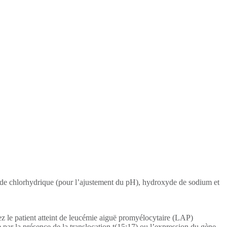
cide chlorhydrique (pour l’ajustement du pH), hydroxyde de sodium et
hez le patient atteint de leucémie aiguë promyélocytaire (LAP)
ée par la présence de la translocation t(15;17) ou l’expression du gène