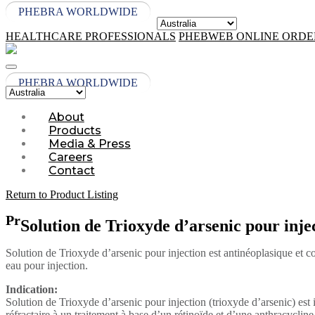
PHEBRA WORLDWIDE
HEALTHCARE PROFESSIONALS
PHEBWEB ONLINE ORDE
PHEBRA WORLDWIDE
About
Products
Media & Press
Careers
Contact
Return to Product Listing
Pr
Solution de Trioxyde d’arsenic pour injec
Solution de Trioxyde d’arsenic pour injection est antinéoplasique et
eau pour injection.
Indication:
Solution de Trioxyde d’arsenic pour injection (trioxyde d’arsenic) est
réfractaire à un traitement à base d’un rétinoïde et d’une anthracycline