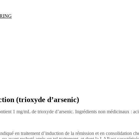
RING
tion (trioxyde d’arsenic)
 contient 1 mg/mL de trioxyde d’arsenic. Ingrédients non médicinaux : a
 indiqué en traitement d’induction de la rémission et en consolidation c
, ou ayant rechuté après un tel traitement, et dont la LAP est caractéris